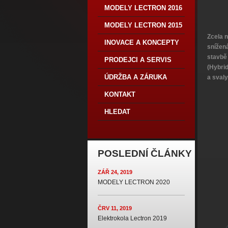
MODELY LECTRON 2016
MODELY LECTRON 2015
Zcela n
INOVACE A KONCEPTY
snížen
stavbě
PRODEJCI A SERVIS
(Hybrid
ÚDRŽBA A ZÁRUKA
a svaly
KONTAKT
HLEDAT
POSLEDNÍ ČLÁNKY
ZÁŘ 24, 2019
MODELY LECTRON 2020
ČRV 11, 2019
Elektrokola Lectron 2019