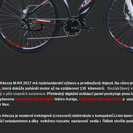
Altezza M-RX 2017 má nadstandardní výbavu a prodloužený dojezd. Na rámu je
h
, která dokáže pohánět motor až na vzdálenost 130 kilometrů.
Bezúdržbový st
ný v pěti stupních asistence.
Přehledný digitální ovládací panel poskytuje pnou k
vybavena
hydraulickými brzdami
tektro Auriga,
9 převodů Shimano Alivio
a uzam
r Nex.
 Altezza je moderní trekingové (crossové) elektrokolo s kompaktní Li-ion bater
ící ovladatelnost a díky velkému rozsahu nastavení sedla i řídítek skvěle pad