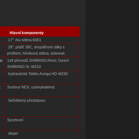
Hlavní komponenty
17" Alu slitina 6061
28", plášť 38C, dvojstěnné ráfky s
profilem, hliníková slitina, sidewall.
a:
1x9 převodů SHIMANO Alivio, řazení
SHIMANO SL-M310
hydraulické Tektro Auriga HD-M290
:
Suntour NEX, uzamykatelná
Seřiditelný představec.
Sportovní
stojan