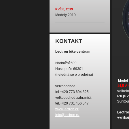
KVĚ 8, 2019
Modely 2019
KONTAKT
Lectron bike centrum
Nádražní 509
Hustopeče 69301
(nejedná se o prodejnu)
Model 
14,5 A
velkoobchod:
volitel
tel.+420 773 694 825
RX je 
velkoobchod zahraničí:
Suntou
tel.+420 731 456 547
www.lectron.cz
Lectron
info@lectron.cz
vynikaj