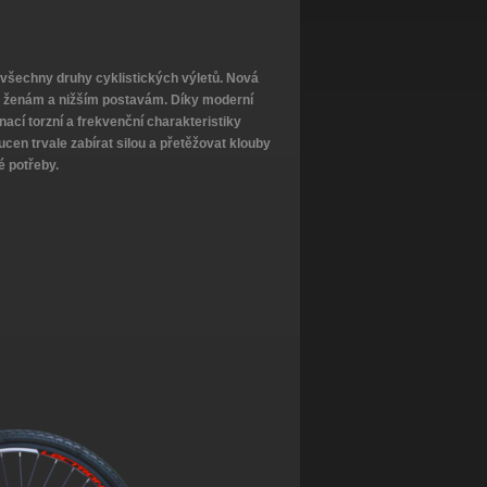
o všechny druhy cyklistických výletů. Nová
a ženám a nižším postavám. Díky moderní
cí torzní a frekvenční charakteristiky
ucen trvale zabírat silou a přetěžovat klouby
vé potřeby.