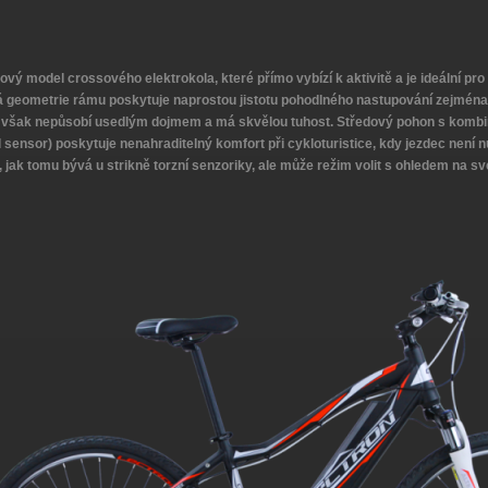
ový model crossového elektrokola, které přímo vybízí k aktivitě a je ideální pr
á geometrie rámu poskytuje naprostou jistotu pohodlného nastupování zejmén
 však nepůsobí usedlým dojmem a má skvělou tuhost. Středový pohon s kombina
 sensor) poskytuje nenahraditelný komfort při cykloturistice, kdy jezdec není n
, jak tomu bývá u strikně torzní senzoriky, ale může režim volit s ohledem na s