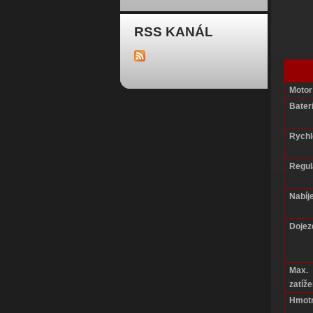
RSS KANÁL
Motor
Bater
Rychl
Regul
Nabíje
Dojez
Max.
zatíže
Hmotn