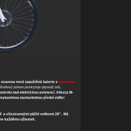
 osazena nová zapuštěná baterie s
kapacitou
ředový pohon poskytuje plynulý tah,
ontrolu nad elektrickou asistencí. Altezza M-
ykatelnou nastavitelnou přední vidlici
ií a všestrannými plášti velikosti 28". Má
ne každému uživateli.