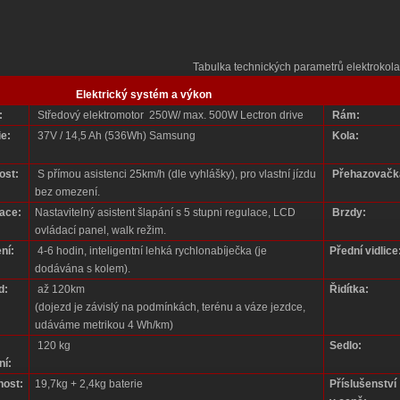
Tabulka technických parametrů elektrokola
Elektrický systém a výkon
:
Středový elektromotor 250W/ max. 500W Lectron drive
Rám:
ie:
37V / 14,5 Ah (536Wh) Samsung
Kola:
ost:
S přímou asistenci 25km/h (dle vyhlášky), pro vlastní jízdu
Přehazovačk
bez omezení.
ace:
Nastavitelný asistent šlapání s 5 stupni regulace, LCD
Brzdy:
ovládací panel, walk režim.
ní:
4-6 hodin, inteligentní lehká rychlonabíječka (je
Přední vidlice
dodávána s kolem).
d:
až 120km
Řidítka:
(dojezd je závislý na podmínkách, terénu a váze jezdce,
udáváme metrikou 4 Wh/km)
120 kg
Sedlo:
ní:
ost:
19,7kg + 2,4kg baterie
Příslušenství