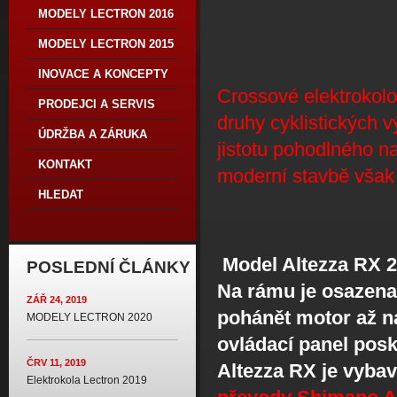
MODELY LECTRON 2016
MODELY LECTRON 2015
INOVACE A KONCEPTY
Crossové elektrokolo,
PRODEJCI A SERVIS
druhy cyklistických 
ÚDRŽBA A ZÁRUKA
jistotu pohodlného 
KONTAKT
moderní stavbě však
HLEDAT
Model Altezza RX 
POSLEDNÍ ČLÁNKY
Na rámu je osazena 
ZÁŘ 24, 2019
pohánět motor až na
MODELY LECTRON 2020
ovládací panel posk
ČRV 11, 2019
Altezza RX je vyba
Elektrokola Lectron 2019