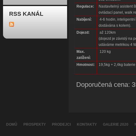
Regulace:
Nastavitelný asistent 
ovládací panel, walk r
RSS KANÁL
Nabíjení:
4-6 hodin, inteligentní
dodávána s kolem).
Dojezd:
až 120km
(dojezd je závislý na 
udáváme metrikou 4 
Max.
120 kg
zatížení:
Hmotnost:
19,5kg + 2,4kg baterie
Doporučená cena: 3
DOMŮ
PROSPEKTY
PRODEJCI
KONTAKTY
GALERIE 2020