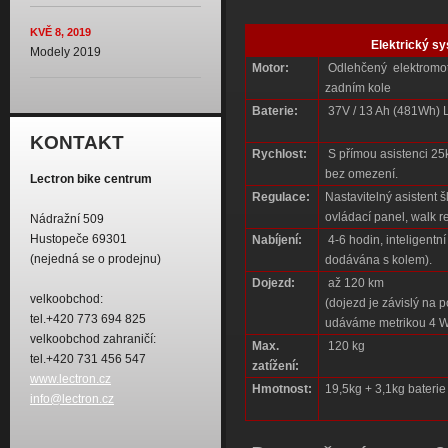
KVĚ 8, 2019
Elektrický s
Modely 2019
Motor:
Odlehčený elektromo
zadním kole
Baterie:
37V / 13 Ah (481Wh) L
KONTAKT
Rychlost:
S přímou asistenci 25km
bez omezení.
Lectron bike centrum
Regulace:
Nastavitelný asistent 
ovládací panel, walk r
Nádražní 509
Hustopeče 69301
Nabíjení:
4-6 hodin, inteligentní
(nejedná se o prodejnu)
dodávána s kolem).
Dojezd:
až 120 km
velkoobchod:
(dojezd je závislý na 
tel.+420 773 694 825
udáváme metrikou 4 
velkoobchod zahraničí:
Max.
120 kg
tel.+420 731 456 547
zatížení:
www.lectron.cz
Hmotnost:
19,5kg + 3,1kg baterie
info@lectron.cz