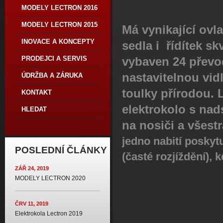
MODELY LECTRON 2016
MODELY LECTRON 2015
Má vynikající ov
INOVACE A KONCEPTY
sedla i řídítek s
PRODEJCI A SERVIS
vybaven 24 převo
nastavitelnou vid
ÚDRŽBA A ZÁRUKA
toulky přírodou. 
KONTAKT
elektrokolo s nad
HLEDAT
na nosiči a všest
jedno nabití poskyt
POSLEDNÍ ČLÁNKY
(časté rozjíždění),
ZÁŘ 24, 2019
MODELY LECTRON 2020
ČRV 11, 2019
Elektrokola Lectron 2019