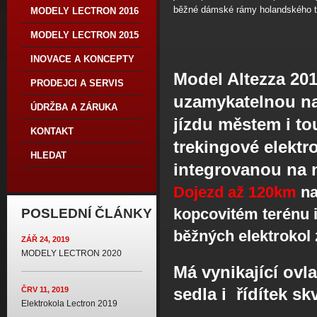
běžné dámské rámy holandského t
MODELY LECTRON 2016
MODELY LECTRON 2015
INOVACE A KONCEPTY
Model Altezza 20
PRODEJCI A SERVIS
uzamykatelnou nas
ÚDRŽBA A ZÁRUKA
jízdu městem i to
KONTAKT
trekingové elektr
HLEDAT
integrovanou na n
Dojezd až 120km
na
kopcovitém terénu i
POSLEDNÍ ČLÁNKY
běžných elektrokol 
ZÁŘ 24, 2019
MODELY LECTRON 2020
Má vynikající ov
sedla i řídítek s
ČRV 11, 2019
Elektrokola Lectron 2019