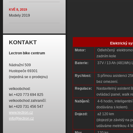
KVĚ 8, 2019
Modely 2019
KONTAKT
Elektrický s
Motor:
Odlehčený elektromo
Lectron bike centrum
zadním kole
Baterie:
37V / 13 Ah (481Wh) L
Nádražní 509
Hustopeče 69301
Rychlost:
S přímou asistenci 25km
(nejedná se o prodejnu)
bez omezení.
Regulace:
Nastavitelný asistent 
velkoobchod:
ovládací panel, walk r
tel.+420 773 694 825
velkoobchod zahraničí:
Nabíjení:
4-6 hodin, inteligentní
tel.+420 731 456 547
dodávána s kolem).
www.lectron.cz
Dojezd:
až 120 km
info@lectron.cz
(dojezd je závislý na 
udáváme metrikou 4 
Max.
120 kg