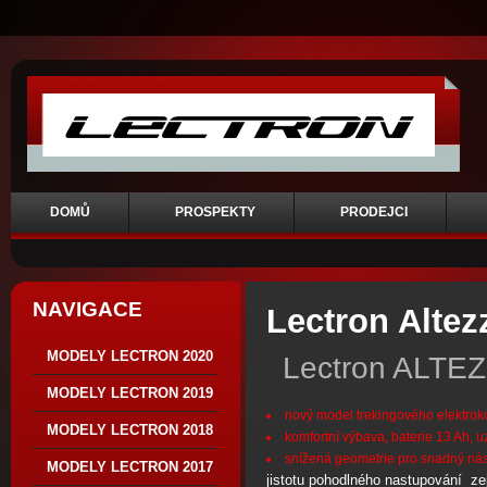
DOMŮ
PROSPEKTY
PRODEJCI
NAVIGACE
Lectron Altez
MODELY LECTRON 2020
Lectron ALTE
MODELY LECTRON 2019
nový model trekingového elektro
MODELY LECTRON 2018
komfortní výbava, baterie 13 Ah, 
snížená geometrie pro snadný nás
MODELY LECTRON 2017
jistotu pohodlného nastupování 