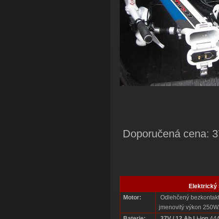
Doporučená cena: 3
Elektrický
Motor:
Odlehčený bezkontakt
jmenovitý výkon 250W
Baterie:
37V / 12 Ah
Li-ion
44