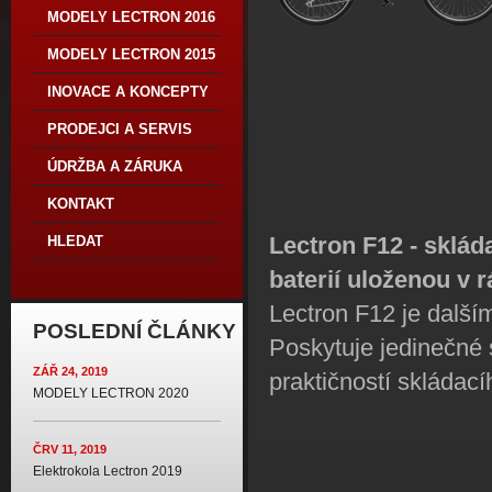
MODELY LECTRON 2016
MODELY LECTRON 2015
INOVACE A KONCEPTY
PRODEJCI A SERVIS
ÚDRŽBA A ZÁRUKA
KONTAKT
Lectron F12 - sklád
HLEDAT
baterií uloženou v 
Lectron F12 je další
POSLEDNÍ ČLÁNKY
Poskytuje jedinečné 
ZÁŘ 24, 2019
praktičností skládací
MODELY LECTRON 2020
ČRV 11, 2019
Elektrokola Lectron 2019