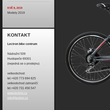
KVĚ 8, 2019
Modely 2019
KONTAKT
Lectron bike centrum
Nádražní 509
Hustopeče 69301
(nejedná se o prodejnu)
velkoobchod:
tel.+420 773 694 825
velkoobchod zahraničí:
tel.+420 731 456 547
www.lectron.cz
info@lectron.cz