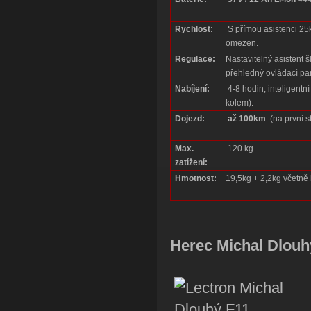
Rychlost:
S přímou asistenci 25k
omezen.
Regulace:
Nastavitelný asistent 
přehledný ovládací pan
Nabíjení:
4-8 hodin, inteligentn
kolem).
Dojezd:
až 100km
(na první s
Max.
120 kg
zatížení:
Hmotnost:
19,5kg + 2,2kg včetně
Herec Michal Dlouh