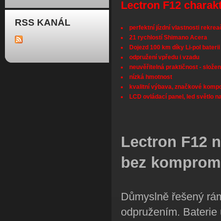
Lectron F12 charakt
RSS KANÁL
perfektní jízdní vlastnosti rekre
21 rychlostí Shimano Acera
Dojezd 100 km díky Li-pol bater
odpružení vpředu i vzadu
neuvěřitelná praktičnost - slože
nízká hmotnost
kvalitní výbava, značkové komp
LCD ovládací panel, led světlo na
Lectron F12 n
bez komprom
Důmyslně řešený rám
odpružením. Baterie