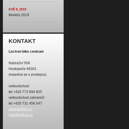
KVĚ 8, 2019
Modely 2019
KONTAKT
Lectron bike centrum
Nádražní 509
Hustopeče 69301
(nejedná se o prodejnu)
velkoobchod:
tel.+420 773 694 825
velkoobchod zahraničí:
tel.+420 731 456 547
www.lectron.cz
info@lectron.cz