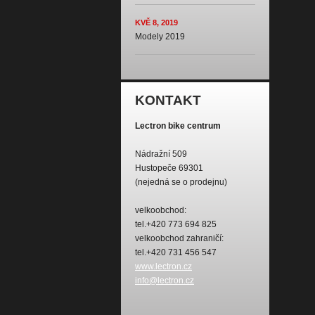
KVĚ 8, 2019
Modely 2019
KONTAKT
Lectron bike centrum
Nádražní 509
Hustopeče 69301
(nejedná se o prodejnu)
velkoobchod:
tel.+420 773 694 825
velkoobchod zahraničí:
tel.+420 731 456 547
www.lectron.cz
info@lectron.cz