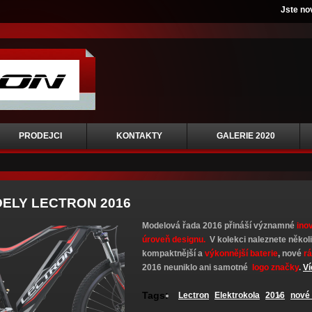
Jste no
PRODEJCI
KONTAKTY
GALERIE 2020
ELY LECTRON 2016
Modelová řada 2016 přináší významné
ino
úroveň designu
.
V kolekci naleznete někol
kompaktnější a
výkonnější baterie
, nové
r
2016 neuniklo ani samotné
logo značky
.
Ví
Tags:
Lectron
Elektrokola
2016
nové