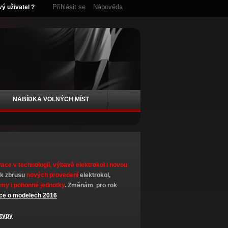
Přihlásit se
Nápověda
vý uživatel ?
NABÍDKA VOLNÝCH MÍST
vace v technologii, výbavě elektrokol i novou
ik zbrusu
nových provedení
elektrokol,
ámy i pohonné jednotky
. Změnám pro rok
ce o modelech 2016
 typy