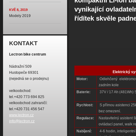
kompaktní Li-ion ba
vynikající ovladate
KVĚ 8, 2019
Modely 2019
řídítek skvěle padn
KONTAKT
Lectron bike centrum
Nádražní 509
Elektrický s
Hustopeče 69301
(nejedná se o prodejnu)
Motor:
Odlehčený elektromo
zadním kole
velkoobchod:
Baterie:
37V / 17 Ah (481Wh)
tel.+420 773 694 825
velkoobchod zahraničí:
Rychlost:
S přímou asistenci 25km
tel.+420 731 456 547
bez omezení.
www.lectron.cz
Regulace:
Nastavitelný asistent 
info@lectron.cz
ovládací panel, walk r
Nabíjení:
4-6 hodin, inteligentní