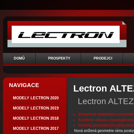
DOMŮ
PROSPEKTY
PRODEJCI
NAVIGACE
Lectron ALT
MODELY LECTRON 2020
Lectron ALTE
MODELY LECTRON 2019
Dynamické elektrokolo crossového
MODELY LECTRON 2018
Komfortní výbava a maximální doje
Snížená geometrie pro plnou kont
MODELY LECTRON 2017
Nová snížená geometrie rámu poskyt