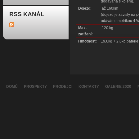
dodávána s kolem).
Dojezd:
až 160km
RSS KANÁL
(dojezd je závislý na 
udáváme metrikou 4 
Max.
120 kg
zatížení:
Hmotnost:
19,6kg + 2,6kg baterie
DOMŮ
PROSPEKTY
PRODEJCI
KONTAKTY
GALERIE 2020