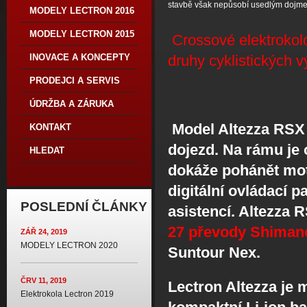
stavbě však nepůsobí usedlým dojme
MODELY LECTRON 2016
MODELY LECTRON 2015
Crossové elektrokolo
INOVACE A KONCEPTY
druhy cyklistických v
PRODEJCI A SERVIS
ÚDRŽBA A ZÁRUKA
Model Altezza RSX
KONTAKT
dojezd. Na rámu je 
HLEDAT
dokáže pohánět mo
digitální ovládací 
POSLEDNÍ ČLÁNKY
asistencí. Altezza
27 převody Shimano
ZÁŘ 24, 2019
MODELY LECTRON 2020
Suntour Nex.
ČRV 11, 2019
Lectron Altezza je 
Elektrokola Lectron 2019