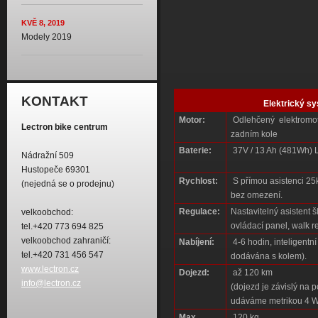
KVĚ 8, 2019
Modely 2019
KONTAKT
Elektrický s
Motor:
Odlehčený elektromo
Lectron bike centrum
zadním kole
Baterie:
37V / 13 Ah (481Wh) L
Nádražní 509
Hustopeče 69301
Rychlost:
S přímou asistenci 25km
(nejedná se o prodejnu)
bez omezení.
Regulace:
Nastavitelný asistent 
velkoobchod:
ovládací panel, walk r
tel.+420 773 694 825
velkoobchod zahraničí:
Nabíjení:
4-6 hodin, inteligentní
tel.+420 731 456 547
dodávána s kolem).
www.lectron.cz
Dojezd:
až 120 km
info@lectron.cz
(dojezd je závislý na 
udáváme metrikou 4 
Max.
120 kg