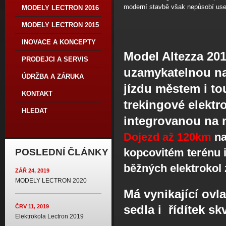
moderní stavbě však nepůsobí us
MODELY LECTRON 2016
MODELY LECTRON 2015
INOVACE A KONCEPTY
Model Altezza 20
PRODEJCI A SERVIS
uzamykatelnou nas
ÚDRŽBA A ZÁRUKA
jízdu městem i to
KONTAKT
trekingové elektr
HLEDAT
integrovanou na n
Dojezd až 120km
na
kopcovitém terénu i
POSLEDNÍ ČLÁNKY
běžných elektrokol 
ZÁŘ 24, 2019
MODELY LECTRON 2020
Má vynikající ov
sedla i řídítek s
ČRV 11, 2019
Elektrokola Lectron 2019