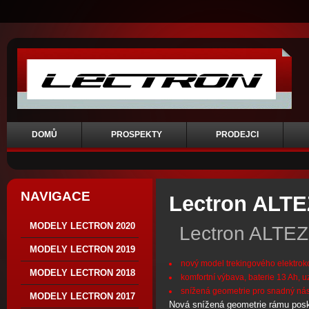
DOMŮ
PROSPEKTY
PRODEJCI
NAVIGACE
Lectron ALTE
MODELY LECTRON 2020
Lectron ALTE
MODELY LECTRON 2019
nový model trekingového elektro
MODELY LECTRON 2018
komfortní výbava, baterie 13 Ah, 
snížená geometrie pro snadný nás
MODELY LECTRON 2017
Nová snížená geometrie rámu posk