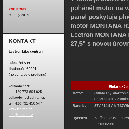
pohánět motor na vz
KVĚ 8, 2019
Modely 2019
panel poskytuje pln
motor MONTANA RX 
Lectron MONTANA RX
KONTAKT
27,5" s novou úrovn
Lectron bike centrum
Nádražní 509
Hustopeče 69301
(nejedná se o prodejnu)
velkoobchod:
Elektrický 
tel.+420 773 694 825
Motor:
Odlehčený elektromot
velkoobchod zahraničí:
700W 8FUN v zadním 
tel.+420 731 456 547
Baterie:
37V / 14,5 Ah (537Wh
www.lectron.cz
info@lectron.cz
Rychlost:
S přímou asistenci 25km
bez omezení.