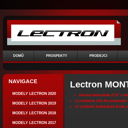
DOMŮ
PROSPEKTY
PRODEJCI
NAVIGACE
Lectron MON
MODELY LECTRON 2020
Horské elektrokolo 27,5" s in
Li-on baterie 14,5 Ah poskytujíc
MODELY LECTRON 2019
27 rychlostí, hydraulické brzdy,
MODELY LECTRON 2018
MODELY LECTRON 2017