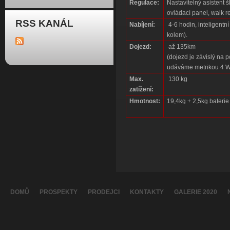
Regulace:
Nastavitelný asistent 
ovládací panel, walk r
RSS KANÁL
Nabíjení:
4-6 hodin, inteligentn
kolem).
Dojezd:
až 135km
(dojezd je závislý na 
udáváme metrikou 4 
Max.
130 kg
zatížení:
Hmotnost:
19,4kg + 2,5kg baterie
DOMŮ
PROSPEKTY
PRODEJCI
KONTAKTY
GALERIE 2020