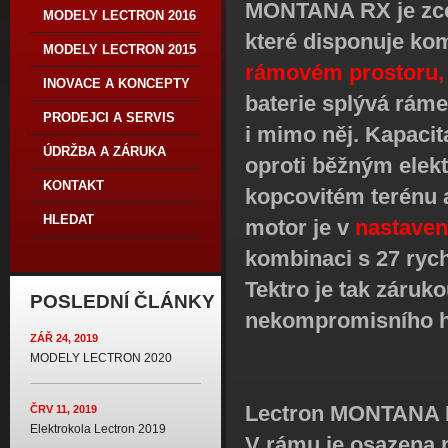
MONTANA RX je zce
MODELY LECTRON 2016
které disponuje ko
MODELY LECTRON 2015
rámovém prostoru, 
INOVACE A KONCEPTY
baterie splývá ráme
PRODEJCI A SERVIS
i mimo něj. Kapaci
ÚDRŽBA A ZÁRUKA
oproti běžným elekt
KONTAKT
kopcovitém terénu 
HLEDAT
motor je v
nastaven
kombinaci s 27 ryc
Tektro je tak záruk
POSLEDNÍ ČLÁNKY
nekompromisního ho
ZÁŘ 24, 2019
MODELY LECTRON 2020
Lectron MONTANA 
ČRV 11, 2019
Elektrokola Lectron 2019
V rámu je osazena n