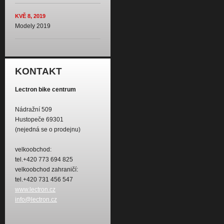
KVĚ 8, 2019
Modely 2019
KONTAKT
Lectron bike centrum
Nádražní 509
Hustopeče 69301
(nejedná se o prodejnu)
velkoobchod:
tel.+420 773 694 825
velkoobchod zahraničí:
tel.+420 731 456 547
www.lectron.cz
info@lectron.cz