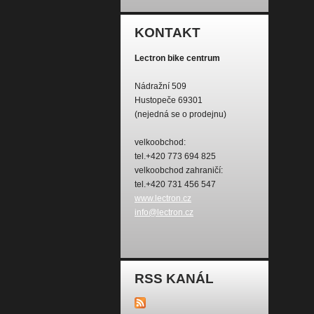
KONTAKT
Lectron bike centrum
Nádražní 509
Hustopeče 69301
(nejedná se o prodejnu)
velkoobchod:
tel.+420 773 694 825
velkoobchod zahraničí:
tel.+420 731 456 547
www.lectron.cz
info@lectron.cz
RSS KANÁL