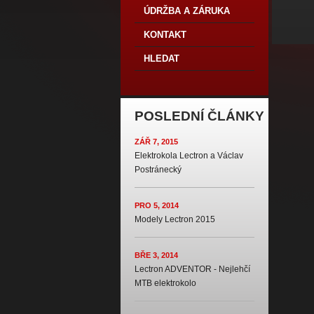
ÚDRŽBA A ZÁRUKA
KONTAKT
HLEDAT
POSLEDNÍ ČLÁNKY
ZÁŘ 7, 2015
Elektrokola Lectron a Václav
Postránecký
PRO 5, 2014
Modely Lectron 2015
BŘE 3, 2014
Lectron ADVENTOR - Nejlehčí
MTB elektrokolo