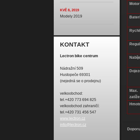
Motor
KVĚ 8, 2019
Modely 2019
Bater
Rychl
KONTAKT
Regul
Lectron bike centrum
Nabíje
Nádražní 509
Dojez
Hustopeče 69301
(nejedná se o prodejnu)
Max.
velkoobchod:
zatíže
tel.+420 773 694 825
Hmotn
velkoobchod zahraničí:
tel.+420 731 456 547
www.lectron.cz
info@lectron.cz
Doporu