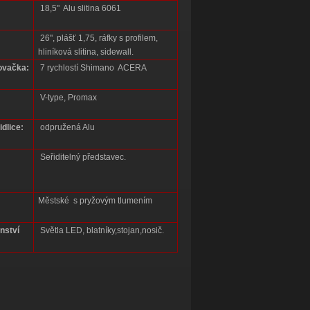
18,5" Alu slitina 6061
26", plášť 1,75, ráfky s profilem,
hliníková slitina, sidewall.
ovačka:
7 rychlostí Shimano ACERA
V-type, Promax
idlice:
odpružená Alu
Seřiditelný představec.
Městské s pryžovým tlumením
nství
Světla LED, blatníky,stojan,nosič.