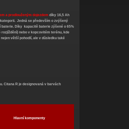
em a prodlouženým dojezdem
díky 16,5 Ah
é kategorii. Jedná se především o
zvýšený
í baterie. Díky kapacitě baterie
zýšené o 65%
 rozjíždění)
nebo v kopcovitém terénu
, kde
nejen větší pohodlí, ale v důsledku také
u. Citana R je designovaná v barvách
Hlavní komponenty