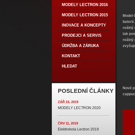
MODELY LECTRON 2016
MODELY LECTRON 2015
Model 
baterii
INOVACE A KONCEPTY
reálný 
tak po
PRODEJCI A SERVIS
reálný 
ÚDRŽBA A ZÁRUKA
zvyšuje
KONTAKT
HLEDAT
Nové p
POSLEDNÍ ČLÁNKY
cappucc
ZÁŘ 24, 2019
MODELY LECTRON 2020
ČRV 11, 2019
Elektrokola Lectron 2019