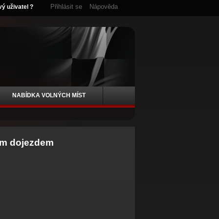
Přihlásit se
Nápověda
vý uživatel ?
NABÍDKA VOLNÝCH MÍST
ným dojezdem