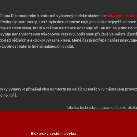
Citana R je moderním komfortně vybaveným elektrokolem se
sníženým nástup
. Poskytuje
parametry, které bylo dosud možné najít jen u kol v nejvyšší cenov
dojezd elektrokola
, který v režimu asistence dosahuje
až 140 km
na jedno nabit
skytuje nenahraditelnou výkonovou rezervu, potřebnou
při jízdě ve měste
(časté
dojezd běžných elektrokol výrazně klesá. Méně častá potřeba nabíjet poskytuje 
 životnost baterie (méně nabíjecích cyklů).
rvky výbavy R přinášejí více komfortu na delších cestách i v městském provoz
ino / bílá.
Tabulka technických parametrů elektrokola
Elektrický systém a výkon