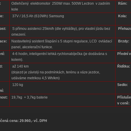
:
Odlehčený elektromotor 250W/ max. 500W Lectron v zadním
Rám:
kole
ie:
37V / 16,5 Ah (610Wh) Samsung
Kola:
ost:
S přímou asistenci 25km/h (dle vyhlášky), pro vlastní jízdu bez
Přehaz
omezení.
ace:
Nastavitelný asistent šlapání s 5 stupni regulace, LCD ovládací
Brzdy:
panel, akcelerační funkce.
ní:
4-6 hodin, inteligentní lehká rychlonabíječka (je dodávána s
Přední v
kolem).
d:
až 140 km
Řidítka:
(dojezd je závislý na podmínkách, terénu a váze jezdce,
udáváme metrikou 4,5 Wh/km)
120 kg
Sedlo:
ní:
ost:
19,7kg + 3,7kg baterie
Přísluše
v ceně:
čená cena: 29.960,- vč. DPH