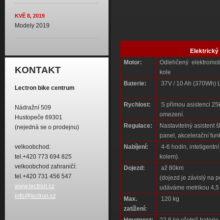
KVĚ 8, 2019
Modely 2019
Elektrický
Motor:
Odlehčený elektromot
KONTAKT
kole
Baterie:
37V / 10 Ah (370Wh) L
Lectron bike centrum
Rychlost:
S přímou asistenci 25k
Nádražní 509
omezení.
Hustopeče 69301
Regulace:
Nastavitelný asistent 
(nejedná se o prodejnu)
panel, akcelerační fun
Nabíjení:
4-6 hodin, inteligentn
velkoobchod:
kolem).
tel.+420 773 694 825
velkoobchod zahraničí:
Dojezd:
až 80km
tel.+420 731 456 547
(dojezd je závislý na 
www.lectron.cz
udáváme metrikou 4,5
info@lectron.cz
Max.
120 kg
zatížení:
Hmotnost:
22,8 kg včetně baterie