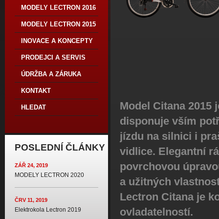
MODELY LECTRON 2016
MODELY LECTRON 2015
INOVACE A KONCEPTY
PRODEJCI A SERVIS
ÚDRŽBA A ZÁRUKA
KONTAKT
Model Citana 2015 j
HLEDAT
disponuje vším pot
jízdu na silnici i 
POSLEDNÍ ČLÁNKY
vidlice. Elegantní 
povrchovou úpravou
ZÁŘ 24, 2019
MODELY LECTRON 2020
a užitných vlastnost
Lectron Citana je 
ČRV 11, 2019
ovladatelností.
Elektrokola Lectron 2019