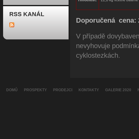
RSS KANÁL
Doporučená cena: 2
V případě dovybavení
nevyhovuje podmínk
cyklostezkách.
DOMŮ
PROSPEKTY
PRODEJCI
KONTAKTY
GALERIE 2020