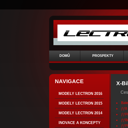
DOMŮ
PROSPEKTY
NAVIGACE
X-Bi
Ces
MODELY LECTRON 2016
Bate
MODELY LECTRON 2015
ƒƒ8 
MODELY LECTRON 2014
ƒƒP
ƒƒBr
INOVACE A KONCEPTY
ƒƒPl