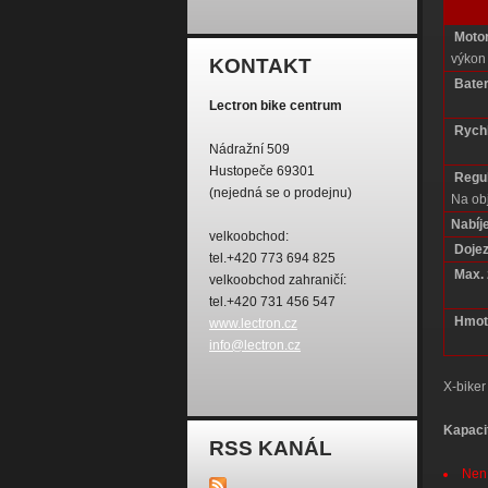
Motor
výkon
KONTAKT
Bater
Lectron bike centrum
Rychl
Nádražní 509
Hustopeče 69301
Regu
(nejedná se o prodejnu)
Na ob
Nabíje
velkoobchod:
Dojez
tel.+420 773 694 825
Max. 
velkoobchod zahraničí:
tel.+420 731 456 547
Hmot
www.lectron.cz
info@lectron.cz
X-biker
Kapaci
RSS KANÁL
Není