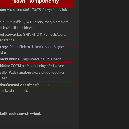
Hlavní komponenty
ám:
Alu slitina 6061 T3/T5, 3x vypálený lak
la: 26", plášť 1, 5/8 Kenda, ráfky s profilem,
iníková slitina, sidewall
řehazovačka:
SHIMANO 8 rychlostí Acera
egarange
rzdy:
Přední Tektro disková, zadní V-type
ktro
řední vidlice:
Regulovatelná RST neon
idítka:
ZOOM plně seřiditelný představec
edlo: Vader
anatomické, s plnou regulací
užení
říslušenství v ceně:
Světla LED,
atníky,stojan,nosič
kolik podstatných výhod: