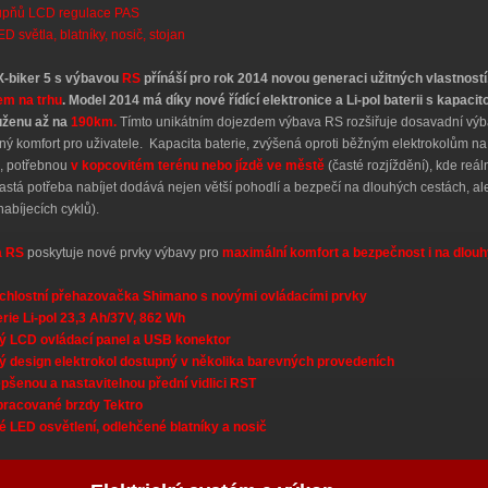
tupňů LCD regulace PAS
D světla, blatníky, nosič, stojan
X-biker 5 s výbavou
RS
přínáší pro rok 2014 novou generaci užitných vlastnost
em na trhu
. Model 2014 má díky nové řídící elektronice a Li-pol baterii s kapaci
uženu až na
190km.
Tímto unikátním dojezdem výbava RS rozšiřuje dosavadní výb
ný komfort pro uživatele. Kapacita baterie, zvýšená oproti běžným elektrokolům n
u, potřebnou
v kopcovitém terénu nebo jízdě ve městě
(časté rozjíždění), kde reá
stá potřeba nabíjet dodává nejen větší pohodlí a bezpečí na dlouhých cestách, ale
abíjecích cyklů).
a RS
poskytuje nové prvky výbavy pro
maximální komfort a bezpečnost i na dlou
ychlostní přehazovačka Shimano s novými ovládacími prvky
erie
Li-pol 23,3 Ah/37V, 862 Wh
ý LCD ovládací panel a USB konektor
ý design elektrokol dostupný v několika barevných provedeních
pšenou a nastavitelnou přední vidlici RST
pracované brzdy Tektro
 LED osvětlení, odlehčené blatníky a nosič