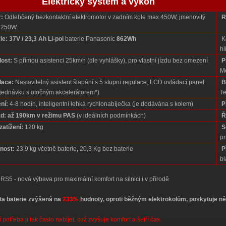
Elektrický systém a výkon
:
Odlehčený bezkontaktní elektromotor v zadním kole max.450W, jmenovitý
R
 250W.
ie:
37V / 23,3 Ah
Li-pol
baterie Panasonic
862Wh
Ko
hl
ost:
S přímou asistenci 25km/h (dle vyhlášky), pro vlastní jízdu bez omezení
P
M
lace:
Nastavitelný asistent šlapání s 5 stupni regulace, LCD ovládací panel.
B
jednávku s otočným akcelerátorem*)
Te
ní:
4-8 hodin, inteligentní lehká rychlonabíječka (je dodávána s kolem)
P
d:
až 190km v režimu PAS
(v ideálních podmínkách)
Ř
zatížení:
120 kg
S
pr
nost:
23,9 kg včetně baterie
,
20,3 Kg bez baterie
P
bl
 RS5 - nová výbava pro maximální komfort na silnici i v přírodě
ta baterie zvýšená na
233%
hodnoty, oproti běžným elektrokolům, poskytuje ně
 potřeba ji tak často nabíjet, což zvyšuje komfort a šetří čas.