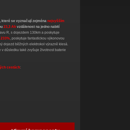
í, které se vyznačují zejména
nejvyšším
tou
23,3 Ah
vzdálenost na jedno nabití
avu R, s dojezdem 130km a poskytuje
a
233%
, poskytuje fantastickou výkonovou
lný dojezd běžných elektrokol výrazně klesá.
 v důsledku také zvyšuje životnost baterie
hých cestách
: