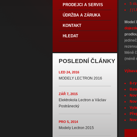
5 s
PRODEJCI A SERVIS
ƒƒLE
ÚDRŽBA A ZÁRUKA
Model 
KONTAKT
dojezd
prodlo
HLEDAT
jedineč
rezerv
Méně ča
(méně n
POSLEDNÍ ČLÁNKY
Výbav
LED 24, 2016
MODELY LECTRON 2016
8-r
Bat
ZÁŘ 7, 2015
Nov
Elektrokola Lectron a Václav
Nov
Postránecký
Vyle
Pře
Nové
PRO 5, 2014
Modely Lectron 2015