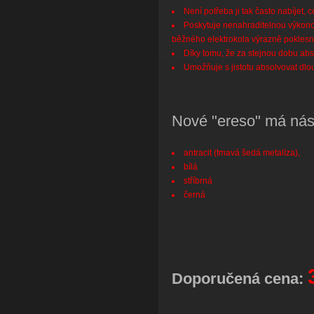
Není potřeba ji tak často nabíjet, c
Poskytuje nenahraditelnou výkonov
běžného elektrokola výrazně poklesn
Díky tomu, že za stejnou dobu abso
Umožňuje s jistotu absolvovat dlou
Nové "ereso" má násl
antracit (tmavá šedá metalíza),
bílá
stříbrná
černá
Doporučená cena: