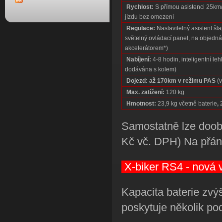
Rychlost:
S přímou asistenci 25km/h
jízdu bez omezení
Regulace:
Nastavitelný asistent šl
světelný ovládací panel, na objedn
akcelerátorem*)
Nabíjení:
4-8 hodin, inteligentní le
dodávána s kolem)
Dojezd:
až 170km v režimu PAS
(v
Max. zatížení:
120 kg
Hmotnost:
23,9 kg včetně baterie
,
2
Samostatně lze doobj
Kč vč. DPH) Na přá
X-biker RS4 - nová v
Kapacita baterie zvý
poskytuje několik po