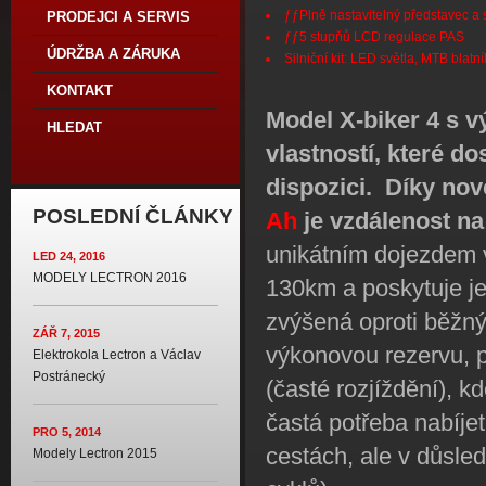
ƒƒPlně nastavitelný představec a 
PRODEJCI A SERVIS
ƒƒ5 stupňů LCD regulace PAS
ÚDRŽBA A ZÁRUKA
Silniční kit: LED světla, MTB blatní
KONTAKT
Model X-biker 4 s 
HLEDAT
vlastností, které do
dispozici. Díky nové
POSLEDNÍ ČLÁNKY
Ah
je vzdálenost na
unikátním dojezdem 
LED 24, 2016
MODELY LECTRON 2016
130km a poskytuje je
zvýšená oproti běžn
ZÁŘ 7, 2015
výkonovou rezervu, 
Elektrokola Lectron a Václav
Postránecký
(časté rozjíždění), 
častá potřeba nabíje
PRO 5, 2014
cestách, ale v důsle
Modely Lectron 2015