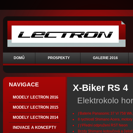
DOMŮ
PROSPEKTY
GALERIE 2016
NAVIGACE
X-Biker RS 4
MODELY LECTRON 2016
Elektrokolo h
MODELY LECTRON 2015
ƒBaterie Panasonic 37 V/ 758 Wh
MODELY LECTRON 2014
8 rychlostí Shimano Acera, motor
ƒƒPřední odpružení RST Neon
INOVACE A KONCEPTY
Brzdy Shimano kotoučová a čelis