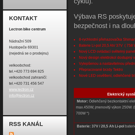
cyklů).
Výbava RS poskytuje
KONTAKT
bezpečnost i na dlou
Lectron bike centrum
8-rychlostní přehazovačka Shiman
Nádražní 509
Baterie Li-pol 20,5 Ah/ 37V ( 758
Hustopeče 69301
Nový LCD ovládací světelný pane
(nejedná se o prodejnu)
Nový design elektrokol dostupný 
Vylepšenou a nastavitelnou předn
velkoobchod:
Přepracované brzdy Tektro
tel.+420 773 694 825
Nové LED osvětlení, odlehčené bla
velkoobchod zahraničí:
tel.+420 731 456 547
www.lectron.cz
Elektrický syst
info@lectron.cz
Motor:
Odlehčený bezkontaktní elek
max.450W, jmenovitý výkon 250W. 
700W *)
RSS KANÁL
Baterie:
37V / 20,5 Ah
Li-pol
bater