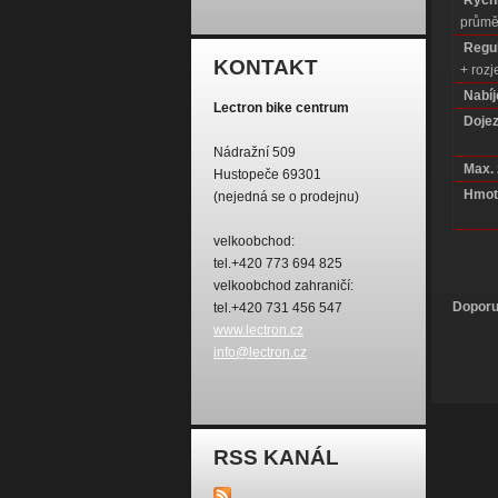
Rychl
průmě
Regu
KONTAKT
+ rozj
Nabíj
Lectron bike centrum
Dojez
Nádražní 509
Max. 
Hustopeče 69301
Hmot
(nejedná se o prodejnu)
velkoobchod:
tel.+420 773 694 825
velkoobchod zahraničí:
Doporu
tel.+420 731 456 547
www.lectron.cz
info@lectron.cz
RSS KANÁL