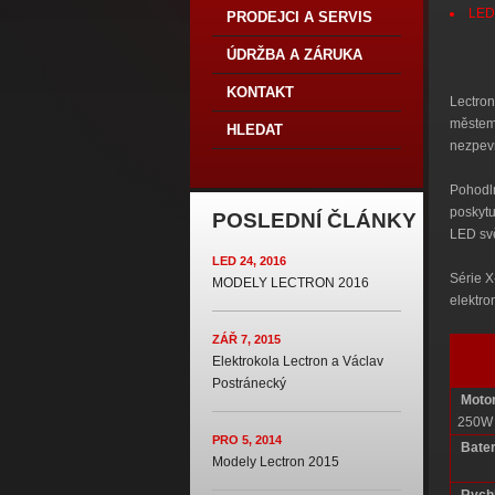
LED 
PRODEJCI A SERVIS
ÚDRŽBA A ZÁRUKA
KONTAKT
Lectron
městem 
HLEDAT
nezpev
Pohodln
poskytu
POSLEDNÍ ČLÁNKY
LED svě
LED 24, 2016
Série X
MODELY LECTRON 2016
elektro
ZÁŘ 7, 2015
Elektrokola Lectron a Václav
Postránecký
Motor
250W
PRO 5, 2014
Bater
Modely Lectron 2015