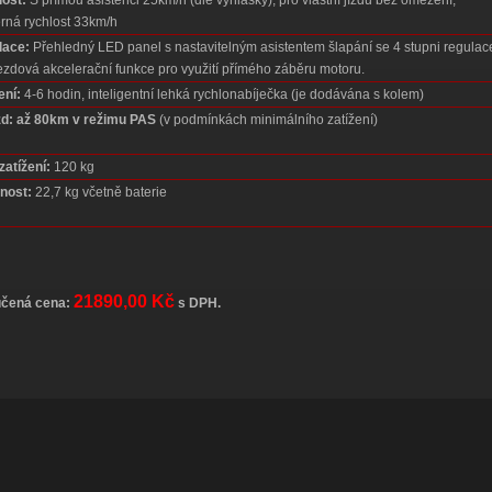
ost:
S přímou asistenci 25km/h (dle vyhlášky), pro vlastní jízdu bez omezení,
rná rychlost 33km/h
lace:
Přehledný LED panel s nastavitelným asistentem šlapání se 4 stupni regulac
ezdová akcelerační funkce pro využití přímého záběru motoru.
ení:
4-6 hodin, inteligentní lehká rychlonabíječka (je dodávána s kolem)
d:
až 80km v režimu PAS
(v podmínkách minimálního zatížení)
zatížení:
120 kg
nost:
22,7 kg včetně baterie
21890,00 Kč
čená cena:
s DPH.