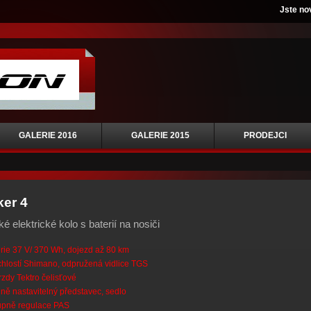
Jste no
GALERIE 2016
GALERIE 2015
PRODEJCI
ker 4
é elektrické kolo s baterií na nosiči
rie 37 V/ 370 Wh, dojezd až 80 km
chlostí Shimano, odpružená vidlice TGS
zdy Tektro čelisťové
ně nastavitelný představec, sedlo
upně regulace PAS