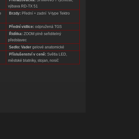
Přehazovačka:
SHIMANO 7 rychlostí,
výbava RD-TX 51
e
Brzdy:
Přední + zadní V-type Tektro
Přední vidlice:
odpružená TGS
Řidítka:
ZOOM plně seřiditelný
představec
Sedlo: Vader
gelové anatomické
Příslušenství v ceně:
Světla LED,
městské blatníky, stojan, nosič