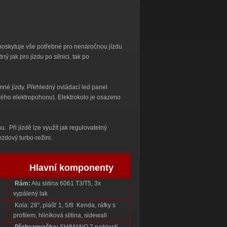
 poskytuje vše potřebné pro nenáročnou jízdu
ý jak pro jízdu po silnici, tak po
mné jízdy. Přehledný ovládací led panel
ého elektropohonu). Elektrokolo je osazeno
Při jízdě lze využít jak regulovatelný
jezdový turbo-režim.
Hlavní komponenty
Rám:
Alu slitina 6061 T3/T5, 3x
vypálený lak
Kola: 28", plášť 1, 5/8 Kenda, ráfky s
profilem, hliníková slitina, sidewall