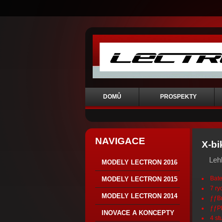
DOMŮ
PROSPEKTY
NAVIGACE
X-bi
Lehk
MODELY LECTRON 2016
Bate
MODELY LECTRON 2015
7 ry
MODELY LECTRON 2014
ƒƒBr
ƒƒPl
INOVACE A KONCEPTY
4 st