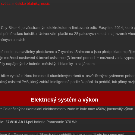
světla, městské blatníky, nosič
 City-Biker 4 je všestranným elektrokolem v limitované edici Easy line 2014, které
i příměstskou turistiku. Univerzální pláště na 28 palcových kolech mají vzorek vhodn
něných cestách.
é sedlo, nastavitelný představec a 7 rychlostí Shimano a jsou předpokladem příje
je možnost nastavení 4 úrovní asistence (3 úrovně pomoci + možnost zcela vypnut
tly napájenými z baterie, městskými blatníky a stojánkem.
-biker vyniká nízkou hmotností aluminiových rámů a osvědčeným systémem pohonu. 
nický asistent PAS, který zabírá inteligentně podle šlapání do pedálů, tak přímý roz
Elektrický systém a výkon
:
Odlehčený bezkontaktní elektromotor v zadním kole max.450W, jmenovitý výkon
ie:
37V/10 Ah
Li-pol
baterie Panasonic 370 Wh