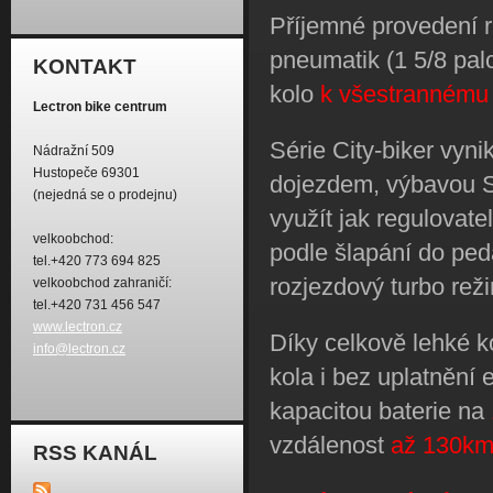
Příjemné provedení 
pneumatik (1 5/8 pal
KONTAKT
kolo
k všestrannému 
Lectron bike centrum
Série City-biker vyn
Nádražní 509
Hustopeče 69301
dojezdem, výbavou S
(nejedná se o prodejnu)
využít jak regulovate
velkoobchod:
podle šlapání do ped
tel.+420 773 694 825
rozjezdový turbo rež
velkoobchod zahraničí:
tel.+420 731 456 547
www.lectron.cz
Díky celkově lehké k
info@lectron.cz
kola i bez uplatnění 
kapacitou baterie na
vzdálenost
až 130km
RSS KANÁL