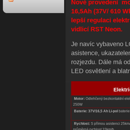
Nové provedení mod
16,5Ah (37V/ 610 Wh
lepší regulaci elek
vidlicí RST Neon.
Je navíc vybaveno L
asistence, ukazatele
rozjezdu. Dále má od
LED osvětlení a blatn
Elektr
Motor:
Odlehčený bezkontaktní ele
250W
Baterie:
37V/16,5 Ah
Li-pol
bateri
Rychlost:
S přímou asistenci 25km/h
průměrná rychlost 33km/h