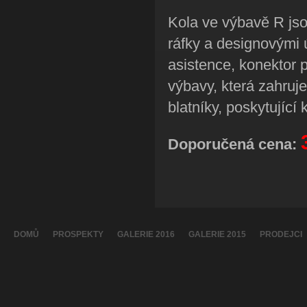
Kola ve výbavě R js
ráfky a designovými 
asistence, konektor 
výbavy, která zahruj
blatníky, poskytující 
Doporučená cena:
DOMŮ
PROSPEKTY
GALERIE 2016
GALERIE 2015
PRODEJCI