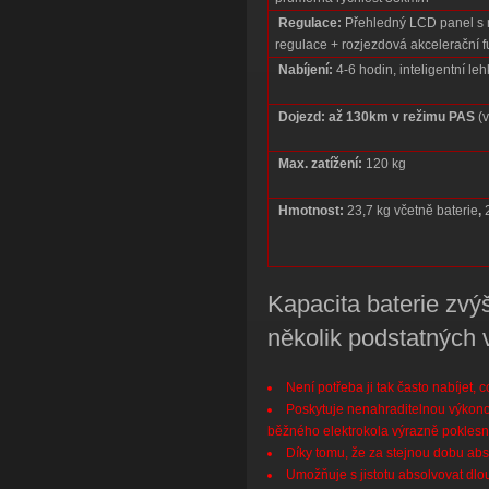
Regulace:
Přehledný LCD panel s n
regulace + rozjezdová akcelerační f
Nabíjení:
4-6 hodin, inteligentní le
Dojezd:
až 130km v režimu PAS
(v
Max. zatížení:
120 kg
Hmotnost:
23,7 kg včetně baterie
,
2
Kapacita baterie zvý
několik podstatných 
Není potřeba ji tak často nabíjet, c
Poskytuje nenahraditelnou výkonov
běžného elektrokola výrazně poklesn
Díky tomu, že za stejnou dobu abso
Umožňuje s jistotu absolvovat dlou