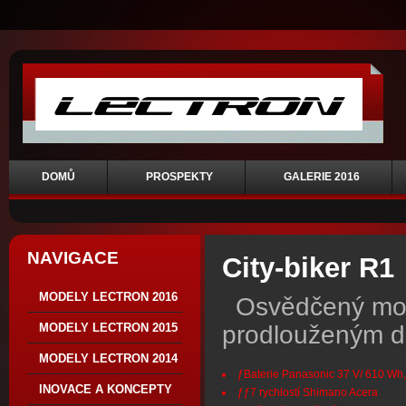
DOMŮ
PROSPEKTY
GALERIE 2016
NAVIGACE
City-biker R1
MODELY LECTRON 2016
Osvědčený mode
prodlouženým 
MODELY LECTRON 2015
MODELY LECTRON 2014
ƒBaterie Panasonic 37 V/ 610 Wh
INOVACE A KONCEPTY
ƒƒ7 rychlostí Shimano Acera