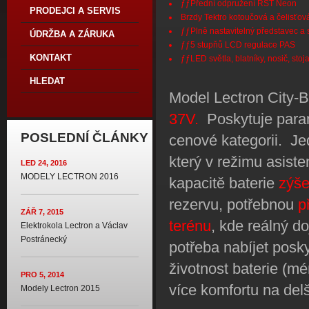
ƒƒPřední odpružení RST Neon
PRODEJCI A SERVIS
Brzdy Tektro kotoučová a čelisťov
ƒƒPlně nastavitelný představec a 
ÚDRŽBA A ZÁRUKA
ƒƒ5 stupňů LCD regulace PAS
KONTAKT
ƒƒLED světla, blatníky, nosič, stoj
HLEDAT
Model Lectron City-B
37V.
Poskytuje parame
POSLEDNÍ ČLÁNKY
cenové kategorii. J
který v režimu asist
LED 24, 2016
MODELY LECTRON 2016
kapacitě baterie
zýš
rezervu, potřebnou
p
ZÁŘ 7, 2015
terénu
, kde reálný d
Elektrokola Lectron a Václav
Postránecký
potřeba nabíjet posky
životnost baterie (m
PRO 5, 2014
více komfortu na del
Modely Lectron 2015