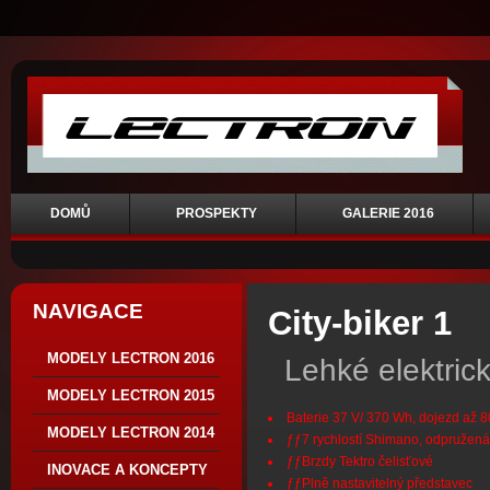
DOMŮ
PROSPEKTY
GALERIE 2016
NAVIGACE
City-biker 1
MODELY LECTRON 2016
Lehké elektrick
MODELY LECTRON 2015
Baterie 37 V/ 370 Wh, dojezd až 
MODELY LECTRON 2014
ƒƒ7 rychlostí Shimano, odpružená
ƒƒBrzdy Tektro čelisťové
INOVACE A KONCEPTY
ƒƒPlně nastavitelný představec