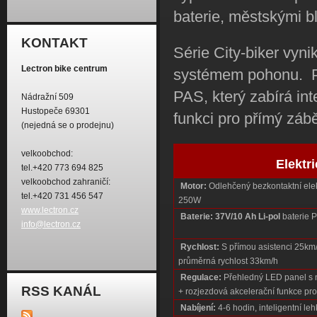
baterie, městskými b
KONTAKT
Série City-biker vy
Lectron bike centrum
systémem pohonu. Při 
PAS, který zabírá int
Nádražní 509
Hustopeče 69301
funkci pro přímý záb
(nejedná se o prodejnu)
velkoobchod:
Elektr
tel.+420 773 694 825
velkoobchod zahraničí:
Motor:
Odlehčený bezkontaktní ele
tel.+420 731 456 547
250W
www.lectron.cz
Baterie:
37V/10 Ah
Li-pol
baterie 
info@lectron.cz
Rychlost:
S přímou asistenci 25km/h
průměrná rychlost 33km/h
Regulace:
Přehledný LED panel s n
RSS KANÁL
+ rozjezdová akcelerační funkce pro
Nabíjení:
4-6 hodin, inteligentní le