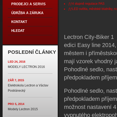
ƒƒ4 stupně regulace PAS
PRODEJCI A SERVIS
ƒƒLED světla, městské blatníky, n
ÚDRŽBA A ZÁRUKA
KONTAKT
HLEDAT
Lectron City-Biker 1
edici Easy line 2014
POSLEDNÍ ČLÁNKY
městem i příměstskou
mají vzorek vhodný ja
LED 24, 2016
MODELY LECTRON 2016
Pohodlné sedlo, nast
předpokladem příjemn
ZÁŘ 7, 2015
Elektrokola Lectron a Václav
Pohodlné sedlo, nast
Postránecký
předpokladem příjemn
PRO 5, 2014
možnost nastavení 4
Modely Lectron 2015
vypnutého elektropoh