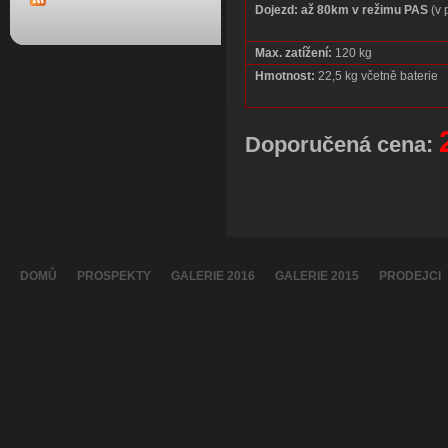
Dojezd:
až 80km v režimu PAS
(v 
Max. zatížení:
120 kg
Hmotnost:
22,5 kg včetně baterie
Doporučená cena:
DOMŮ
PROSPEKTY
GALERIE 2016
GALERIE 2015
PRODEJCI