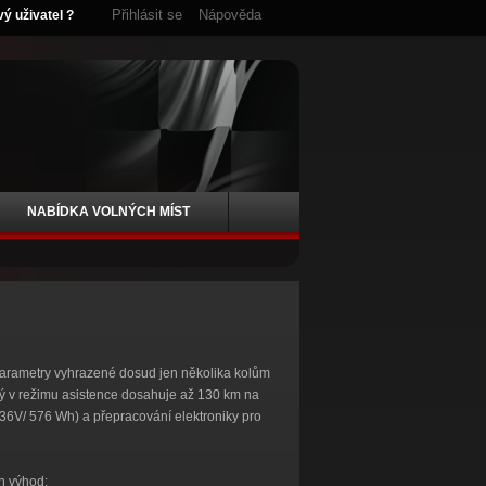
Přihlásit se
Nápověda
vý uživatel ?
NABÍDKA VOLNÝCH MÍST
parametry vyhrazené dosud jen několika kolům
erý v režimu asistence dosahuje až 130 km na
 (36V/ 576 Wh) a přepracování elektroniky pro
h výhod: