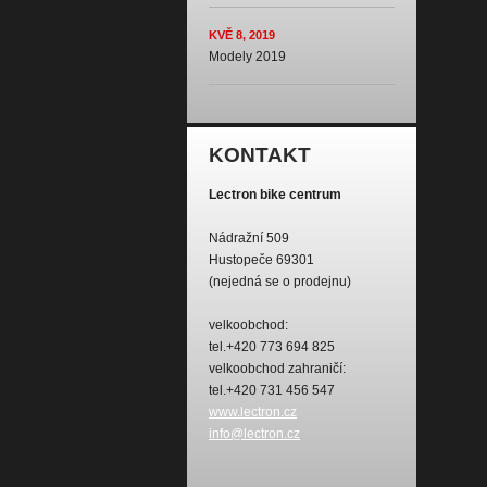
KVĚ 8, 2019
Modely 2019
KONTAKT
Lectron bike centrum
Nádražní 509
Hustopeče 69301
(nejedná se o prodejnu)
velkoobchod:
tel.+420 773 694 825
velkoobchod zahraničí:
tel.+420 731 456 547
www.lectron.cz
info@lectron.cz