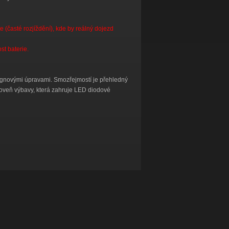
 (časté rozjíždění), kde by reálný dojezd
st baterie.
ignovými úpravami. Smozřejmostí je přehledný
úroveň výbavy, která zahruje LED diodové