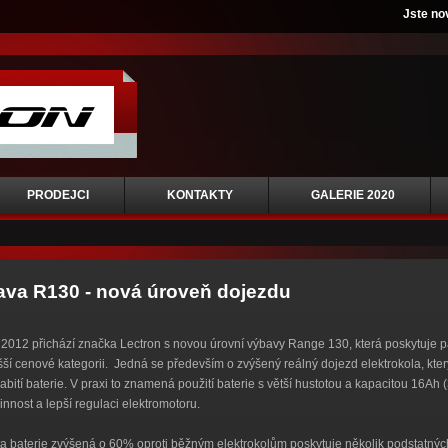
Jste no
PRODEJCI
KONTAKTY
GALERIE 2020
va R130 - nová úroveň dojezdu
 2012 přichází značka Lectron s novou úrovní výbavy Range 130, která poskytuje 
šší cenové kategorii. Jedná se především o zvýšený reálný dojezd elektrokola, kt
abití baterie. V praxi to znamená použití baterie s větší hustotou a kapacitou 16Ah
činnost a lepší regulaci elektromotoru.
a baterie zvýšená o 60% oproti běžným elektrokolům poskytuje několik podstatnýc