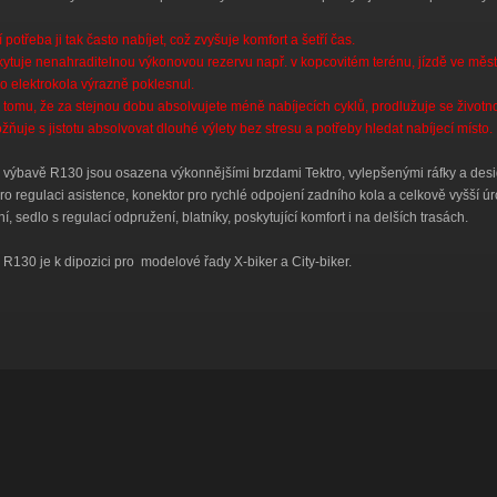
 potřeba ji tak často nabíjet, což zvyšuje komfort a šetří čas.
ytuje nenahraditelnou výkonovou rezervu např. v kopcovitém terénu, jízdě ve měste
 elektrokola výrazně poklesnul.
 tomu, že za stejnou dobu absolvujete méně nabíjecích cyklů, prodlužuje se životno
ňuje s jistotu absolvovat dlouhé výlety bez stresu a potřeby hledat nabíjecí místo.
 výbavě R130 jsou osazena výkonnějšími brzdami Tektro, vylepšenými ráfky a des
ro regulaci asistence, konektor pro rychlé odpojení zadního kola a celkově vyšší 
ní, sedlo s regulací odpružení, blatníky, poskytující komfort i na delších trasách.
R130 je k dipozici pro modelové řady X-biker a City-biker.