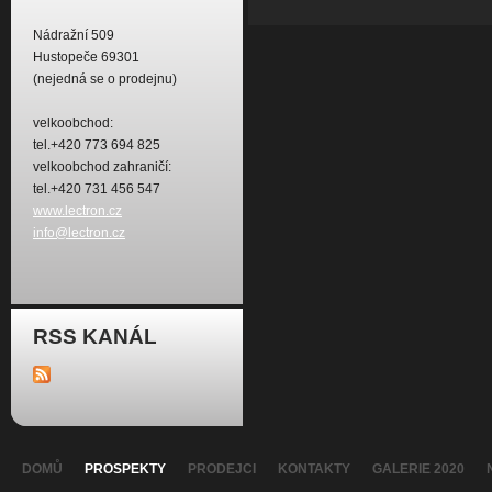
Nádražní 509
Hustopeče 69301
(nejedná se o prodejnu)
velkoobchod:
tel.+420 773 694 825
velkoobchod zahraničí:
tel.+420 731 456 547
www.lectron.cz
info@lectron.cz
RSS KANÁL
DOMŮ
PROSPEKTY
PRODEJCI
KONTAKTY
GALERIE 2020